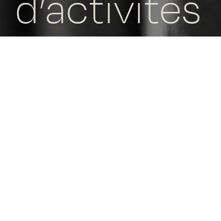
d’activités
Droit des
contrats
Droit du travail
Droit du bail
Droit pénal et