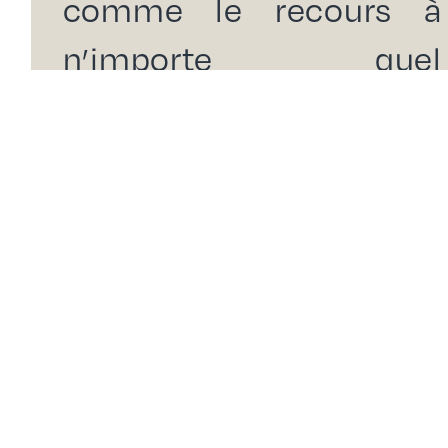
comme le recours à
n’importe quel
prestataire, a un prix,
mais cela ne doit pas
être un obstacle à la
défense de votre cause.
Nous abordons
clairement avec vous
les questions tarifaires